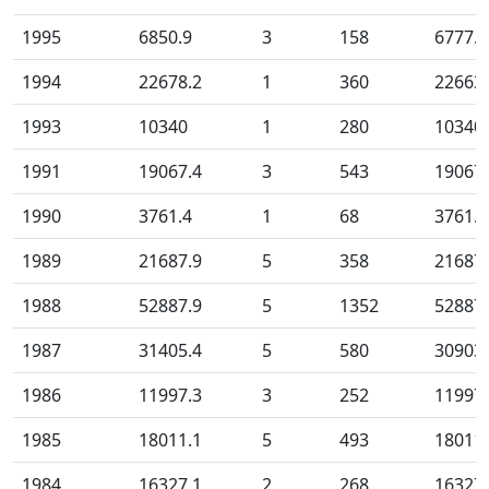
1995
6850.9
3
158
6777.4
1994
22678.2
1
360
22663
1993
10340
1
280
10340
1991
19067.4
3
543
19067
1990
3761.4
1
68
3761.4
1989
21687.9
5
358
21687
1988
52887.9
5
1352
52887
1987
31405.4
5
580
30903
1986
11997.3
3
252
11997
1985
18011.1
5
493
18011
1984
16327.1
2
268
16327