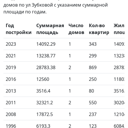
домов по ул Зубковой с указанием суммарной
площади по годам.
Год
Суммарная
Число
Кол-во
Жила
постройки
площадь
домов
квартир
площ
2023
14092.29
1
343
14092
2021
13238.77
1
299
13238
2019
28783.38
2
869
28783
2016
12560
1
250
11803
2013
3516.4
1
80
3516.4
2011
32321.2
2
550
30204
2008
17872.5
1
237
12104
1996
6193.3
2
123
6084.1