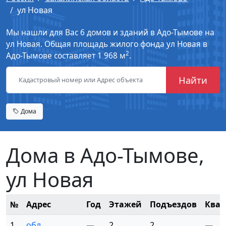
ул Новая
Мы нашли для Вас 6 домов и зданий в Адо-Тымове на
ул Новая. Общая площадь жилого фонда ул Новая в
2
Адо-Тымове составляет 1 968 м
.
Найти
Дома
Дома в Адо-Тымове,
ул Новая
№
Адрес
Год
Этажей
Подъездов
Квар
1
обл.
—
2
2
—