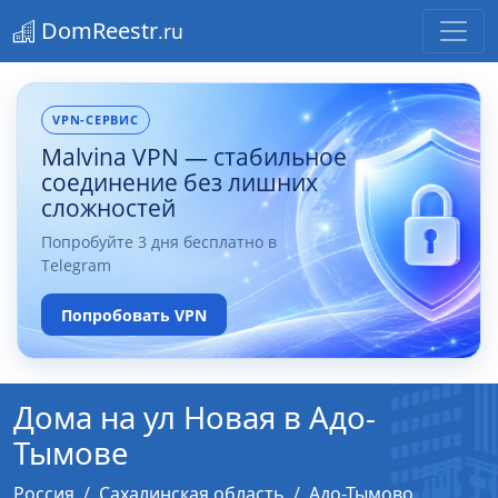
DomReestr
.ru
VPN-СЕРВИС
Malvina VPN — стабильное
соединение без лишних
сложностей
Попробуйте 3 дня бесплатно в
Telegram
Попробовать VPN
Дома на ул Новая в Адо-
Тымове
Россия
Сахалинская область
Адо-Тымово