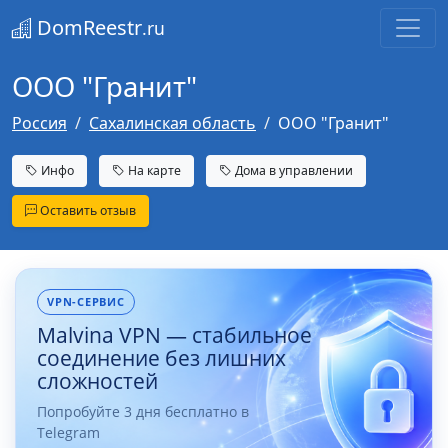
DomReestr
.ru
ООО "Гранит"
Россия
Сахалинская область
ООО "Гранит"
Инфо
На карте
Дома в управлении
Оставить отзыв
VPN-СЕРВИС
Malvina VPN — стабильное
соединение без лишних
сложностей
Попробуйте 3 дня бесплатно в
Telegram