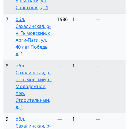
Арги-Паги, ул.
Советская, д. 1
7
обл.
1986
1
—
Сахалинская, р-
н. Тымовский, с.
Арги-Паги, ул.
40 лет Победы,
д. 1
8
обл.
—
1
—
Сахалинская, р-
н. Тымовский, с.
Молодежное,
пер.
Строительный,
д. 1
9
обл.
—
1
—
Сахалинская, р-