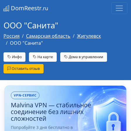
DomReestr
.ru
ООО "Санита"
Россия
Самарская область
Жигулевск
ООО "Санита"
Инфо
На карте
Дома в управлении
Оставить отзыв
VPN-СЕРВИС
Malvina VPN — стабильное
соединение без лишних
сложностей
Попробуйте 3 дня бесплатно в