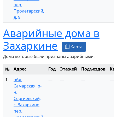
пер.
Пролетарский,
д. 9
Аварийные дома в
Захаркине
Карта
Дома которые были признаны аварийными.
№
Адрес
Год
Этажей
Подъездов
Кв
1
обл.
—
—
—
—
Самарская, р-
н.
Сергиевский,
с. Захаркино,
пер.