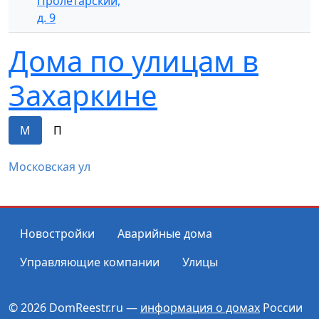
Пролетарский,
д. 9
Дома по улицам в
Захаркине
М
П
Московская ул
Новостройки
Аварийные дома
Управляющие компании
Улицы
© 2026 DomReestr.ru —
информация о домах
России