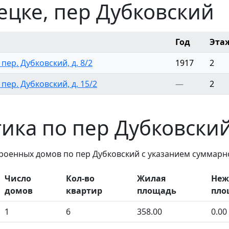
ецке, пер Дубковский
Год
Эта
 пер. Дубковский, д. 8/2
1917
2
 пер. Дубковский, д. 15/2
—
2
тика по пер Дубковски
троенных домов по пер Дубковский с указанием суммарн
Число
Кол-во
Жилая
Неж
домов
квартир
площадь
пло
1
6
358.00
0.00