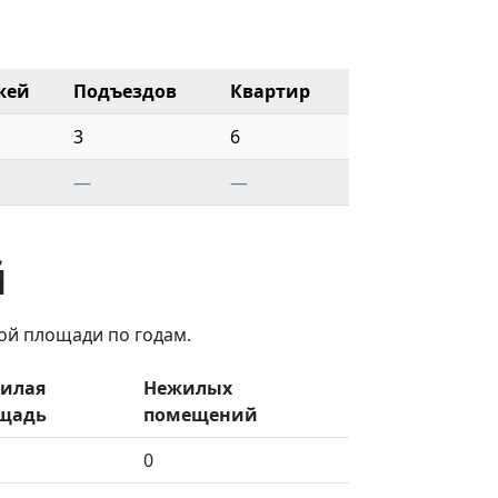
жей
Подъездов
Квартир
3
6
—
—
й
ой площади по годам.
илая
Нежилых
щадь
помещений
0