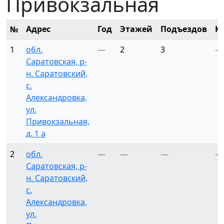
Привокзальная
№
Адрес
Год
Этажей
Подъездов
К
1
обл.
—
2
3
—
Саратовская, р-
н. Саратовский,
с.
Александровка,
ул.
Привокзальная,
д. 1 а
2
обл.
—
—
—
—
Саратовская, р-
н. Саратовский,
с.
Александровка,
ул.