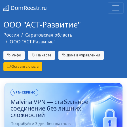
DomReestr
.ru
ООО "АСТ-Развитие"
Россия
Саратовская область
ООО "АСТ-Развитие"
Инфо
На карте
Дома в управлении
Оставить отзыв
VPN-СЕРВИС
Malvina VPN — стабильное
соединение без лишних
сложностей
Попробуйте 3 дня бесплатно в