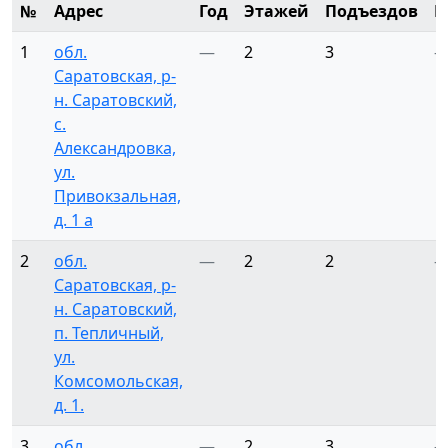
№
Адрес
Год
Этажей
Подъездов
К
1
обл.
—
2
3
Саратовская, р-
н. Саратовский,
с.
Александровка,
ул.
Привокзальная,
д. 1 а
2
обл.
—
2
2
Саратовская, р-
н. Саратовский,
п. Тепличный,
ул.
Комсомольская,
д. 1.
3
обл.
—
2
3