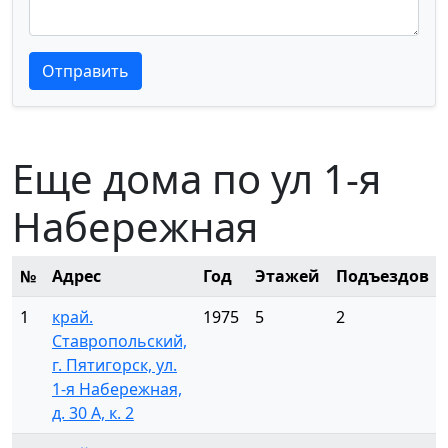
Текст отзыва
Текст отзыва
Отправить
Еще дома по ул 1-я
Набережная
№
Адрес
Год
Этажей
Подъездов
1
край.
1975
5
2
Ставропольский,
г. Пятигорск, ул.
1-я Набережная,
д. 30 А, к. 2