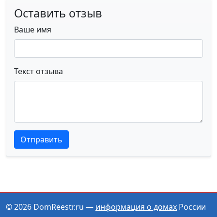
Оставить отзыв
Ваше имя
Текст отзыва
Текст отзыва
Текст отзыва
Отправить
© 2026 DomReestr.ru —
информация о домах
России