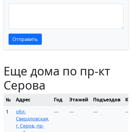
Текст отзыва
Текст отзыва
Отправить
Еще дома по пр-кт
Серова
№
Адрес
Год
Этажей
Подъездов
Кв
1
обл.
—
—
—
—
Свердловская,
г. Серов, пр-