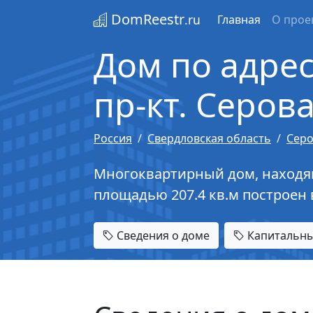
DomReestr
.ru
Главная
О прое
Дом по адрес
пр-кт. Серова,
Россия
Свердловская область
Сер
Многоквартирный дом, находящий
площадью 207.4 кв.м построен 
Сведения о доме
Капитальны