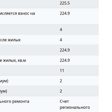
225.5
сляется взнос на
224.9
4
исле жилых
4
224.9
 жилых, кв.м
224.9
11
мум)
2
мум)
2
ьного ремонта
Счет
регионального