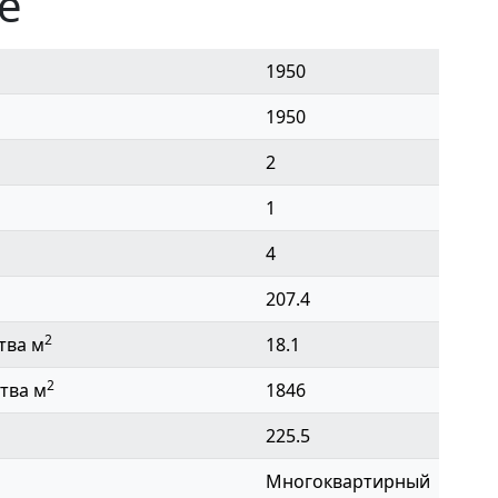
е
1950
1950
2
1
4
207.4
2
тва м
18.1
2
тва м
1846
225.5
Многоквартирный