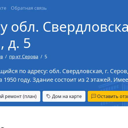
кте
Обратная связь
у обл. Свердловская
 д. 5
ов
пр-кт Серова
5
ся по адресу: обл. Свердловская, г. Серов, п
в 1950 году. Здание состоит из 2 этажей. Им
й ремонт (план)
Дом на карте
Оставить отз