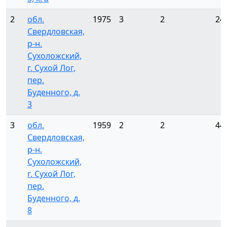
2
обл.
1975
3
2
24
Свердловская,
р-н.
Сухоложский,
г. Сухой Лог,
пер.
Буденного, д.
3
3
обл.
1959
2
2
44
Свердловская,
р-н.
Сухоложский,
г. Сухой Лог,
пер.
Буденного, д.
8