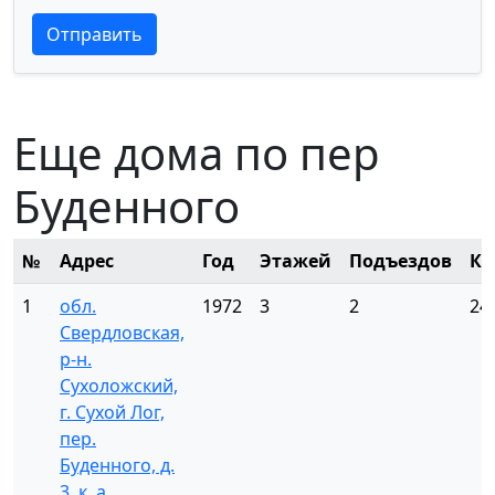
Текст отзыва
Текст отзыва
Отправить
Еще дома по пер
Буденного
№
Адрес
Год
Этажей
Подъездов
Кв
1
обл.
1972
3
2
24
Свердловская,
р-н.
Сухоложский,
г. Сухой Лог,
пер.
Буденного, д.
3, к. а