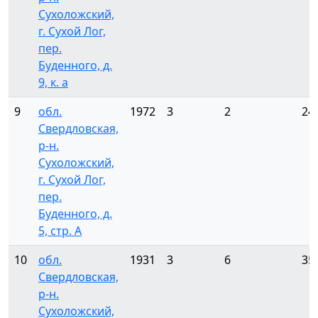
Сухоложский,
г. Сухой Лог,
пер.
Буденного, д.
9, к. а
9
обл.
1972
3
2
24
Свердловская,
р-н.
Сухоложский,
г. Сухой Лог,
пер.
Буденного, д.
5, стр. А
10
обл.
1931
3
6
35
Свердловская,
р-н.
Сухоложский,