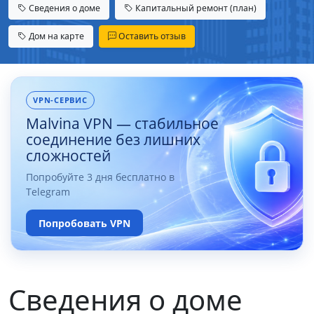
Сведения о доме
Капитальный ремонт (план)
Дом на карте
Оставить отзыв
VPN-СЕРВИС
Malvina VPN — стабильное
соединение без лишних
сложностей
Попробуйте 3 дня бесплатно в
Telegram
Попробовать VPN
Сведения о доме