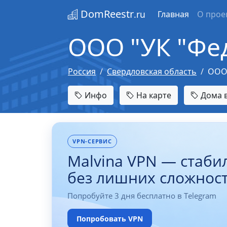
DomReestr
.ru
Главная
О прое
ООО "УК "Фе
Россия
Свердловская область
ООО 
Инфо
На карте
Дома в
VPN-СЕРВИС
Malvina VPN — стаби
без лишних сложнос
Попробуйте 3 дня бесплатно в Telegram
Попробовать VPN