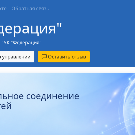
кте
Обратная связь
дерация"
"УК "Федерация"
 управлении
Оставить отзыв
льное соединение
тей