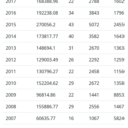
2017
168388.96
22
2788
16029
2016
192238.08
34
3843
17961
2015
270056.2
43
5072
24550
2014
173817.77
40
3582
16430
2013
148694.1
31
2670
13638
2012
129003.49
26
2292
12595
2011
130796.27
22
2458
11560
2010
152204.62
29
2672
13588
2009
96814.86
22
1441
88532
2008
155886.77
29
2556
14671
2007
60635.77
16
1067
58246