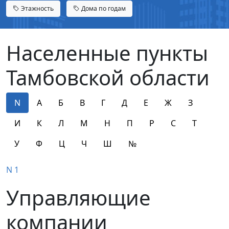
Этажность
Дома по годам
Населенные пункты
Тамбовской области
N
А
Б
В
Г
Д
Е
Ж
З
И
К
Л
М
Н
П
Р
С
Т
У
Ф
Ц
Ч
Ш
№
N 1
Управляющие
компании