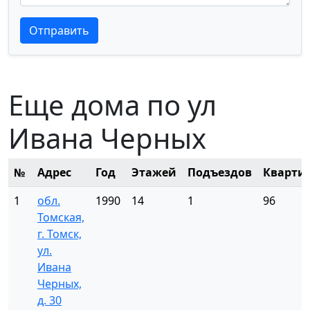
Текст отзыва
Текст отзыва
Отправить
Еще дома по ул
Ивана Черных
№
Адрес
Год
Этажей
Подъездов
Кварти
1
обл.
1990
14
1
96
Томская,
г. Томск,
ул.
Ивана
Черных,
д. 30