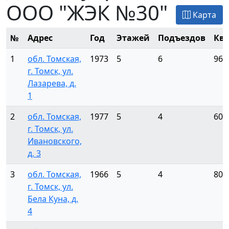
ООО "ЖЭК №30"
Карта
№
Адрес
Год
Этажей
Подъездов
Кв
1
обл. Томская,
1973
5
6
96
г. Томск, ул.
Лазарева, д.
1
2
обл. Томская,
1977
5
4
60
г. Томск, ул.
Ивановского,
д. 3
3
обл. Томская,
1966
5
4
80
г. Томск, ул.
Бела Куна, д.
4