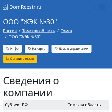
DomReestr
.ru
ООО "ЖЭК №30"
Россия
Томская область
Томск
ООО "ЖЭК №30"
Инфо
На карте
Дома в управлении
Оставить отзыв
Сведения о
компании
Субъект РФ
Томская область