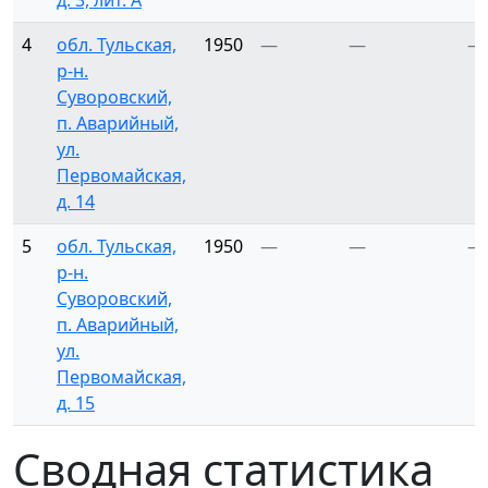
д. 3, лит. А
4
обл. Тульская,
1950
—
—
—
р-н.
Суворовский,
п. Аварийный,
ул.
Первомайская,
д. 14
5
обл. Тульская,
1950
—
—
—
р-н.
Суворовский,
п. Аварийный,
ул.
Первомайская,
д. 15
Сводная статистика