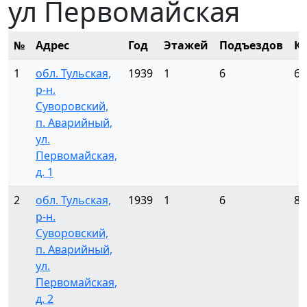
ул Первомайская
№
Адрес
Год
Этажей
Подъездов
К
1
обл. Тульская,
1939
1
6
6
р-н.
Суворовский,
п. Аварийный,
ул.
Первомайская,
д. 1
2
обл. Тульская,
1939
1
6
8
р-н.
Суворовский,
п. Аварийный,
ул.
Первомайская,
д. 2