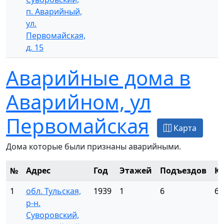
п. Аварийный,
ул.
Первомайская,
д. 15
Аварийные дома в
Аварийном, ул
Первомайская
Карта
Дома которые были признаны аварийными.
№
Адрес
Год
Этажей
Подъездов
К
1
обл. Тульская,
1939
1
6
6
р-н.
Суворовский,