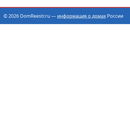
© 2026 DomReestr.ru —
информация о домах
России