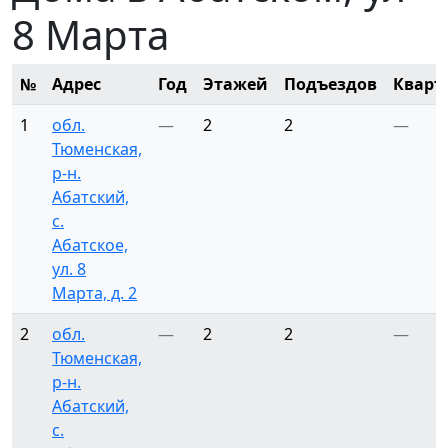
8 Марта
№
Адрес
Год
Этажей
Подъездов
Кварт
1
обл.
—
2
2
—
Тюменская,
р-н.
Абатский,
с.
Абатское,
ул. 8
Марта, д. 2
2
обл.
—
2
2
—
Тюменская,
р-н.
Абатский,
с.