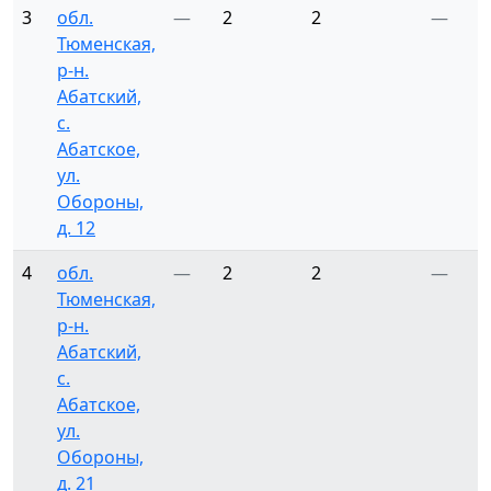
3
обл.
—
2
2
—
Тюменская,
р-н.
Абатский,
с.
Абатское,
ул.
Обороны,
д. 12
4
обл.
—
2
2
—
Тюменская,
р-н.
Абатский,
с.
Абатское,
ул.
Обороны,
д. 21