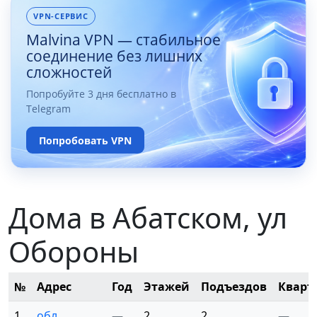
VPN-СЕРВИС
Malvina VPN — стабильное
соединение без лишних
сложностей
Попробуйте 3 дня бесплатно в
Telegram
Попробовать VPN
Дома в Абатском, ул
Обороны
№
Адрес
Год
Этажей
Подъездов
Кварт
1
обл.
—
2
2
—