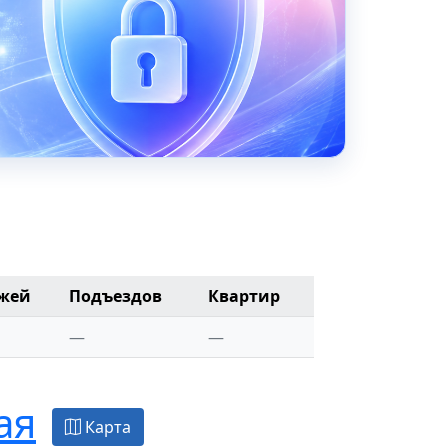
жей
Подъездов
Квартир
—
—
ая
Карта