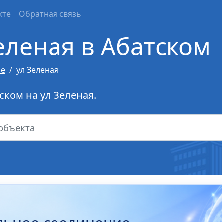
кте
Обратная связь
еленая в Абатском
ое
ул Зеленая
ском на ул Зеленая.