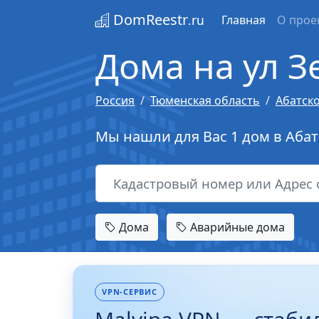
DomReestr
.ru
Главная
О прое
Дома на ул З
Россия
Тюменская область
Абатск
Мы нашли для Вас 1 дом в Абат
Дома
Аварийные дома
VPN-СЕРВИС