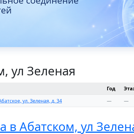
льное соединение
тей
м, ул Зеленая
Год
Эта
Абатское, ул. Зеленая, д. 34
—
—
 в Абатском, ул Зелен