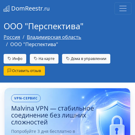
DomReestr
.ru
ООО "Перспектива"
Россия
Владимирская область
ООО "Перспектива"
Инфо
На карте
Дома в управлении
Оставить отзыв
VPN-СЕРВИС
Malvina VPN — стабильное
соединение без лишних
сложностей
Попробуйте 3 дня бесплатно в