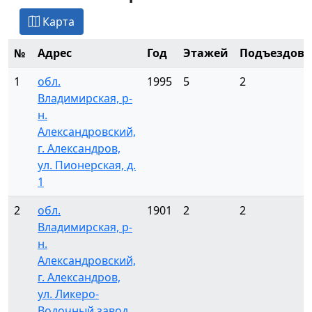
Карта
№
Адрес
Год
Этажей
Подъездов
1
обл.
1995
5
2
Владимирская, р-
н.
Александровский,
г. Александров,
ул. Пионерская, д.
1
2
обл.
1901
2
2
Владимирская, р-
н.
Александровский,
г. Александров,
ул. Ликеро-
Водочный завод,