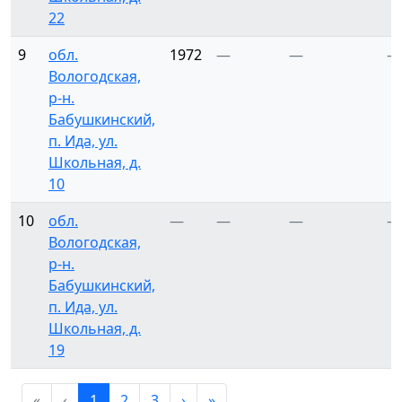
22
9
обл.
1972
—
—
—
Вологодская,
р-н.
Бабушкинский,
п. Ида, ул.
Школьная, д.
10
10
обл.
—
—
—
—
Вологодская,
р-н.
Бабушкинский,
п. Ида, ул.
Школьная, д.
19
«
‹
1
2
3
›
»