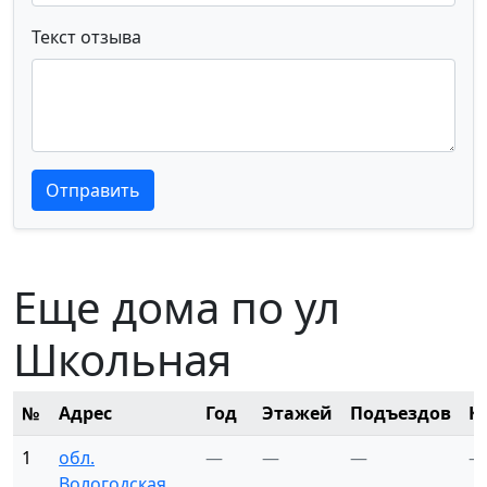
Текст отзыва
Текст отзыва
Текст отзыва
Отправить
Еще дома по ул
Школьная
№
Адрес
Год
Этажей
Подъездов
К
1
обл.
—
—
—
—
Вологодская,