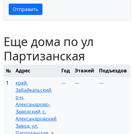
Текст отзыва
Текст отзыва
Отправить
Еще дома по ул
Партизанская
№
Адрес
Год
Этажей
Подъездов
1
край.
—
—
—
Забайкальский,
р-н.
Александрово-
Заводский, с.
Александровский
Завод, ул.
Партизанская, д.