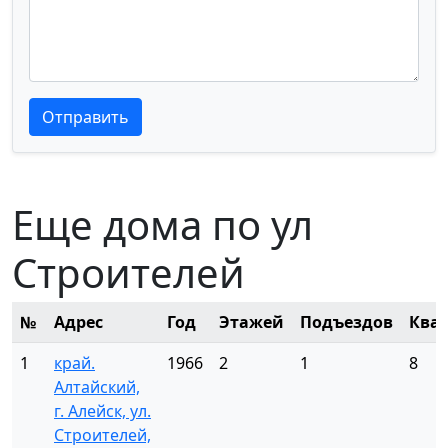
Текст отзыва
Текст отзыва
Отправить
Еще дома по ул
Строителей
№
Адрес
Год
Этажей
Подъездов
Ква
1
край.
1966
2
1
8
Алтайский,
г. Алейск, ул.
Строителей,