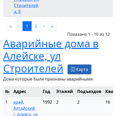
Строителей,
д. 8
«
‹
1
2
›
»
Показано 1 - 10 из 12
Аварийные дома в
Алейске, ул
Строителей
Карта
Дома которые были признаны аварийными.
№
Адрес
Год
Этажей
Подъездов
Ква
1
край.
1992
2
2
16
Алтайский,
г. Алейск, ул.