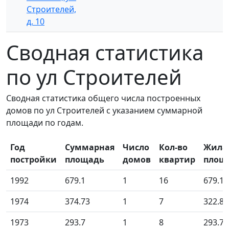
Строителей,
д. 10
Сводная статистика
по ул Строителей
Сводная статистика общего числа построенных
домов по ул Строителей с указанием суммарной
площади по годам.
Год
Суммарная
Число
Кол-во
Жила
постройки
площадь
домов
квартир
площ
1992
679.1
1
16
679.10
1974
374.73
1
7
322.83
1973
293.7
1
8
293.70