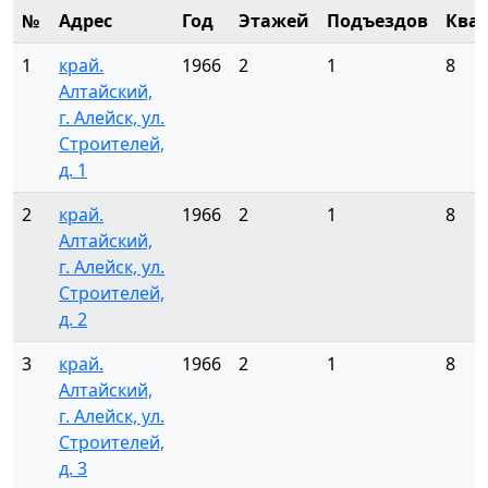
№
Адрес
Год
Этажей
Подъездов
Ква
1
край.
1966
2
1
8
Алтайский,
г. Алейск, ул.
Строителей,
д. 1
2
край.
1966
2
1
8
Алтайский,
г. Алейск, ул.
Строителей,
д. 2
3
край.
1966
2
1
8
Алтайский,
г. Алейск, ул.
Строителей,
д. 3