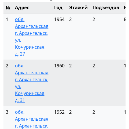
№
Адрес
Год
Этажей
Подъездов
К
1
обл.
1954
2
2
8
Архангельская,
г. Архангельск,
ул.
Кочуринская,
д. 27
2
обл.
1960
2
2
12
Архангельская,
г. Архангельск,
ул.
Кочуринская,
д. 31
3
обл.
1952
2
2
12
Архангельская,
г. Архангельск,