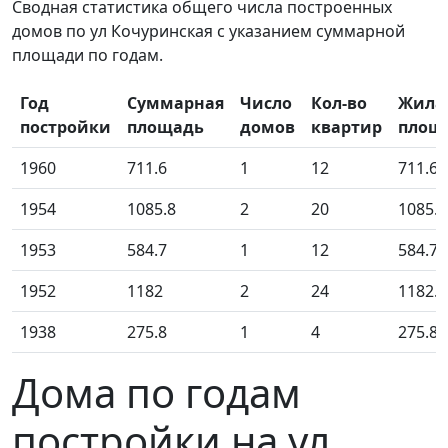
Сводная статистика общего числа построенных
домов по ул Кочуринская с указанием суммарной
площади по годам.
Год
Суммарная
Число
Кол-во
Жила
постройки
площадь
домов
квартир
площ
1960
711.6
1
12
711.60
1954
1085.8
2
20
1085.8
1953
584.7
1
12
584.70
1952
1182
2
24
1182.0
1938
275.8
1
4
275.80
Дома по годам
постройки на ул