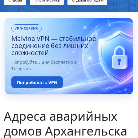
Дома
Статистика
Дома по годам
VPN-СЕРВИС
Malvina VPN — стабильное
соединение без лишних
сложностей
Попробуйте 3 дня бесплатно в
Telegram
Попробовать VPN
Адреса аварийных
домов Архангельска