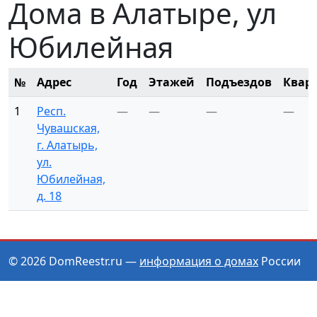
Дома в Алатыре, ул
Юбилейная
№
Адрес
Год
Этажей
Подъездов
Квар
1
Респ.
—
—
—
—
Чувашская,
г. Алатырь,
ул.
Юбилейная,
д. 18
© 2026 DomReestr.ru —
информация о домах
России