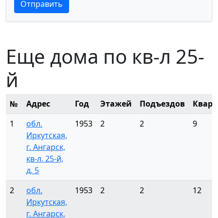
Текст отзыва
Текст отзыва
Отправить
Еще дома по кв-л 25-
й
№
Адрес
Год
Этажей
Подъездов
Кварт
1
обл.
1953
2
2
9
Иркутская,
г. Ангарск,
кв-л. 25-й,
д. 5
2
обл.
1953
2
2
12
Иркутская,
г. Ангарск,