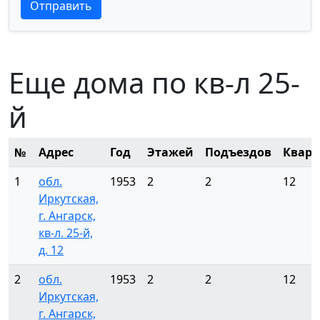
Текст отзыва
Текст отзыва
Отправить
Еще дома по кв-л 25-
й
№
Адрес
Год
Этажей
Подъездов
Кварт
1
обл.
1953
2
2
12
Иркутская,
г. Ангарск,
кв-л. 25-й,
д. 12
2
обл.
1953
2
2
12
Иркутская,
г. Ангарск,