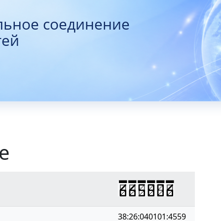
льное соединение
тей
е
665806
38:26:040101:4559