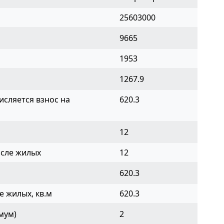
25603000
9665
1953
1267.9
сляется взнос на
620.3
12
исле жилых
12
620.3
 жилых, кв.м
620.3
мум)
2