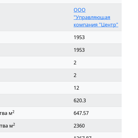
ООО
"Управляющая
компания "Центр"
1953
1953
2
2
12
620.3
2
тва м
647.57
2
тва м
2360