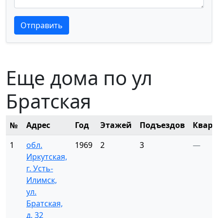
Текст отзыва
Текст отзыва
Отправить
Еще дома по ул
Братская
№
Адрес
Год
Этажей
Подъездов
Кварт
1
обл.
1969
2
3
—
Иркутская,
г. Усть-
Илимск,
ул.
Братская,
д. 32