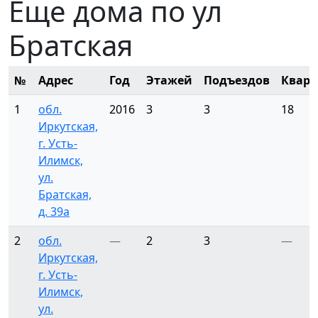
Еще дома по ул
Братская
№
Адрес
Год
Этажей
Подъездов
Кварт
1
обл.
2016
3
3
18
Иркутская,
г. Усть-
Илимск,
ул.
Братская,
д. 39а
2
обл.
—
2
3
—
Иркутская,
г. Усть-
Илимск,
ул.