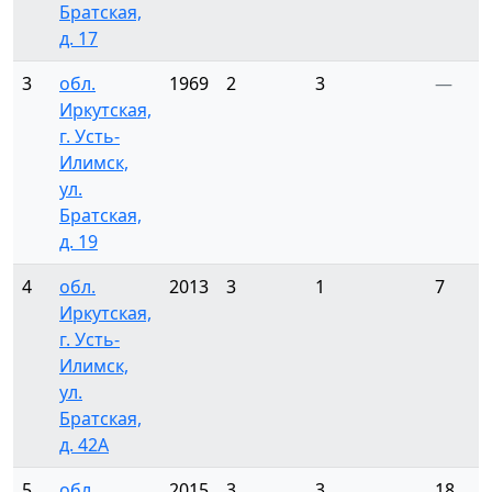
Братская,
д. 17
3
обл.
1969
2
3
—
Иркутская,
г. Усть-
Илимск,
ул.
Братская,
д. 19
4
обл.
2013
3
1
7
Иркутская,
г. Усть-
Илимск,
ул.
Братская,
д. 42А
5
обл.
2015
3
3
18