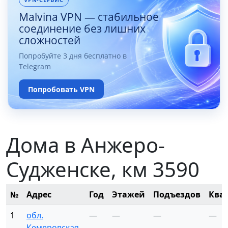
Malvina VPN — стабильное
соединение без лишних
сложностей
Попробуйте 3 дня бесплатно в
Telegram
Попробовать VPN
Дома в Анжеро-
Судженске, км 3590
№
Адрес
Год
Этажей
Подъездов
Ква
1
обл.
—
—
—
—
Кемеровская,