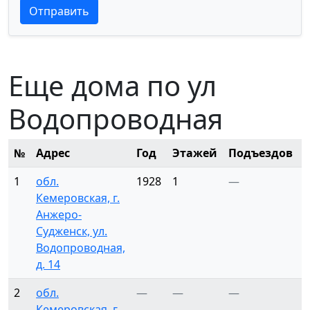
Текст отзыва
Текст отзыва
Отправить
Еще дома по ул
Водопроводная
№
Адрес
Год
Этажей
Подъездов
1
обл.
1928
1
—
2
Кемеровская, г.
Анжеро-
Судженск, ул.
Водопроводная,
д. 14
2
обл.
—
—
—
Кемеровская, г.