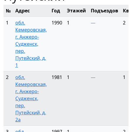
№
Адрес
Год
Этажей
Подъездов
Ква
1
обл.
1990
1
—
2
Кемеровская,
г. Анжеро-
Судженск,
пер.
Путейский, д.
1
2
обл.
1981
1
—
1
Кемеровская,
г. Анжеро-
Судженск,
пер.
Путейский, д.
2а
3
обл.
1997
1
—
2