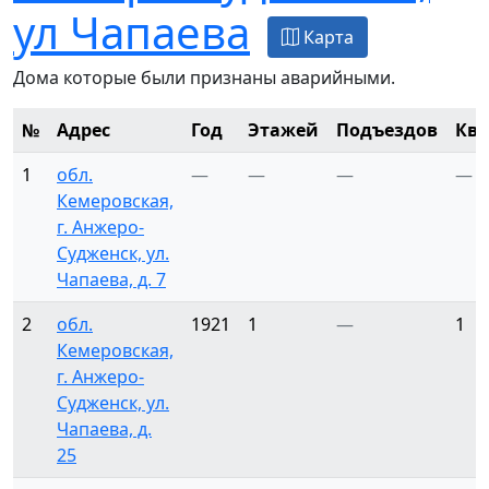
ул Чапаева
Карта
Дома которые были признаны аварийными.
№
Адрес
Год
Этажей
Подъездов
Ква
1
обл.
—
—
—
—
Кемеровская,
г. Анжеро-
Судженск, ул.
Чапаева, д. 7
2
обл.
1921
1
—
1
Кемеровская,
г. Анжеро-
Судженск, ул.
Чапаева, д.
25