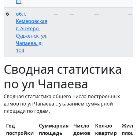
61
6
обл.
—
—
—
—
Кемеровская,
г. Анжеро-
Судженск, ул.
Чапаева, д.
104
Сводная статистика
по ул Чапаева
Сводная статистика общего числа построенных
домов по ул Чапаева с указанием суммарной
площади по годам.
Год
Суммарная
Число
Кол-во
Жила
постройки
площадь
домов
квартир
площ