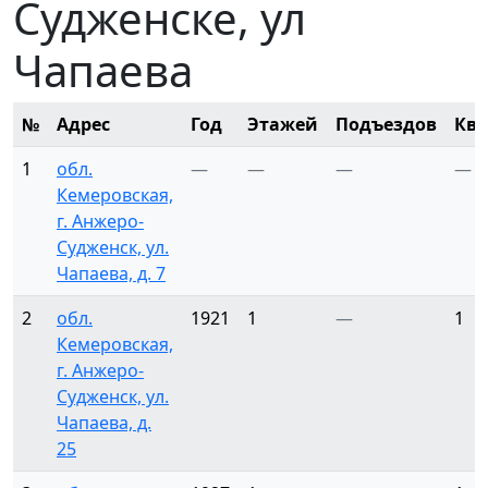
Судженске, ул
Чапаева
№
Адрес
Год
Этажей
Подъездов
Ква
1
обл.
—
—
—
—
Кемеровская,
г. Анжеро-
Судженск, ул.
Чапаева, д. 7
2
обл.
1921
1
—
1
Кемеровская,
г. Анжеро-
Судженск, ул.
Чапаева, д.
25