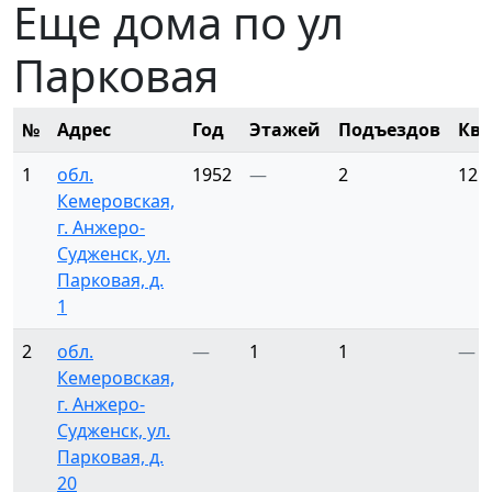
Еще дома по ул
Парковая
№
Адрес
Год
Этажей
Подъездов
Ква
1
обл.
1952
—
2
12
Кемеровская,
г. Анжеро-
Судженск, ул.
Парковая, д.
1
2
обл.
—
1
1
—
Кемеровская,
г. Анжеро-
Судженск, ул.
Парковая, д.
20