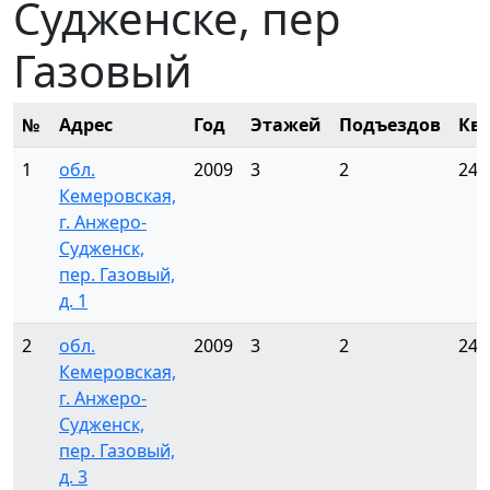
Судженске, пер
Газовый
№
Адрес
Год
Этажей
Подъездов
Кв
1
обл.
2009
3
2
24
Кемеровская,
г. Анжеро-
Судженск,
пер. Газовый,
д. 1
2
обл.
2009
3
2
24
Кемеровская,
г. Анжеро-
Судженск,
пер. Газовый,
д. 3