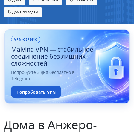
Дома
Статистика
Этажность
Дома по годам
VPN-СЕРВИС
Malvina VPN — стабильное
соединение без лишних
сложностей
Попробуйте 3 дня бесплатно в
Telegram
Попробовать VPN
Дома в Анжеро-