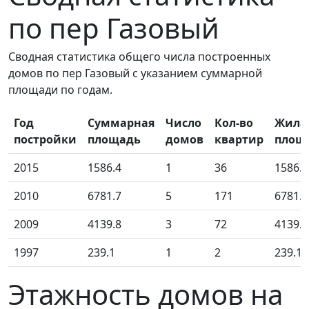
по пер Газовый
Сводная статистика общего числа построенных
домов по пер Газовый с указанием суммарной
площади по годам.
Год
Суммарная
Число
Кол-во
Жила
постройки
площадь
домов
квартир
площ
2015
1586.4
1
36
1586.4
2010
6781.7
5
171
6781.7
2009
4139.8
3
72
4139.8
1997
239.1
1
2
239.10
Этажность домов на