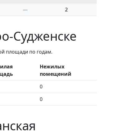
—
2
ро-Судженске
ой площади по годам.
илая
Нежилых
щадь
помещений
0
0
анская