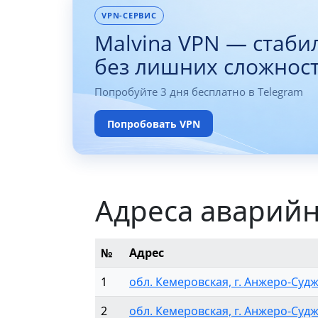
VPN-СЕРВИС
Malvina VPN — стаби
без лишних сложнос
Попробуйте 3 дня бесплатно в Telegram
Попробовать VPN
Адреса аварий
№
Адрес
1
обл. Кемеровская, г. Анжеро-Судже
2
обл. Кемеровская, г. Анжеро-Судже