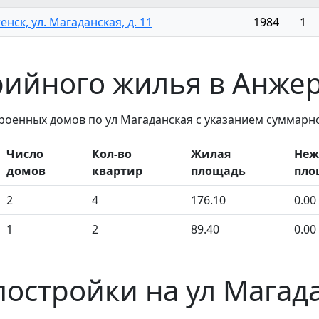
нск, ул. Магаданская, д. 11
1984
1
рийного жилья в Анже
роенных домов по ул Магаданская с указанием суммарн
Число
Кол-во
Жилая
Неж
домов
квартир
площадь
пло
2
4
176.10
0.00
1
2
89.40
0.00
постройки на ул Магад