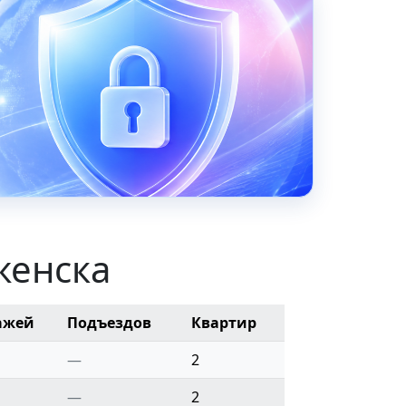
женска
ажей
Подъездов
Квартир
—
2
—
2