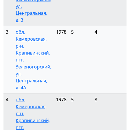
ул.
Центральная,
д. 3
3
обл.
1978
5
4
5
Кемеровская,
р-н.
Крапивинский,
пгт.
Зеленогорский,
ул.
Центральная,
д. 4А
4
обл.
1978
5
8
1
Кемеровская,
р-н.
Крапивинский,
пгт.