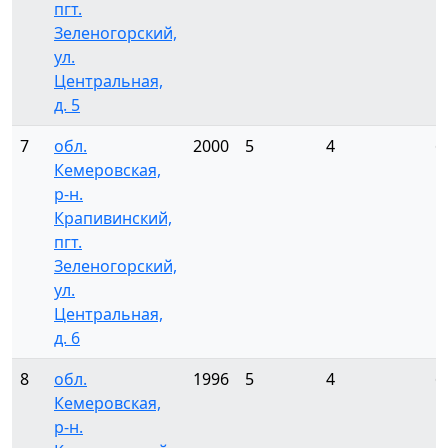
пгт.
Зеленогорский,
ул.
Центральная,
д. 5
7
обл.
2000
5
4
6
Кемеровская,
р-н.
Крапивинский,
пгт.
Зеленогорский,
ул.
Центральная,
д. 6
8
обл.
1996
5
4
6
Кемеровская,
р-н.