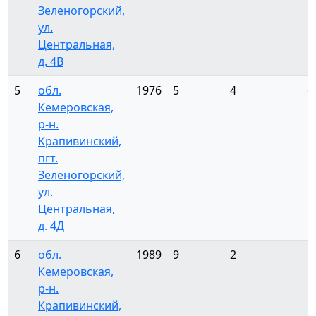
Зеленогорский,
ул.
Центральная,
д. 4В
5
обл.
1976
5
4
6
Кемеровская,
р-н.
Крапивинский,
пгт.
Зеленогорский,
ул.
Центральная,
д. 4Д
6
обл.
1989
9
2
5
Кемеровская,
р-н.
Крапивинский,