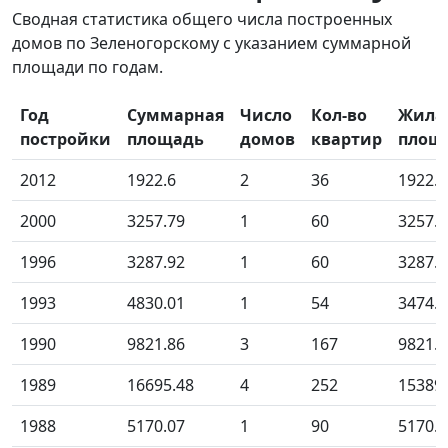
Сводная статистика общего числа построенных
домов по Зеленогорскому с указанием суммарной
площади по годам.
Год
Суммарная
Число
Кол-во
Жила
постройки
площадь
домов
квартир
площ
2012
1922.6
2
36
1922.6
2000
3257.79
1
60
3257.7
1996
3287.92
1
60
3287.9
1993
4830.01
1
54
3474.7
1990
9821.86
3
167
9821.8
1989
16695.48
4
252
15389
1988
5170.07
1
90
5170.0