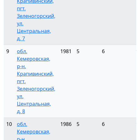
Крапивинский,
пгт.
Зеленогорский,
ул.
Центральная,
д. 7
9
обл.
1981
5
6
9
Кемеровская,
р-н.
Крапивинский,
пгт.
Зеленогорский,
ул.
Центральная,
д. 8
10
обл.
1986
5
6
9
Кемеровская,
р-н.