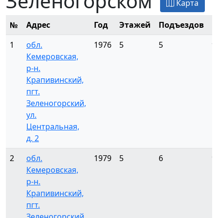
Зеленогорском
Карта
№
Адрес
Год
Этажей
Подъездов
К
1
обл.
1976
5
5
9
Кемеровская,
р-н.
Крапивинский,
пгт.
Зеленогорский,
ул.
Центральная,
д. 2
2
обл.
1979
5
6
9
Кемеровская,
р-н.
Крапивинский,
пгт.
Зеленогорский,