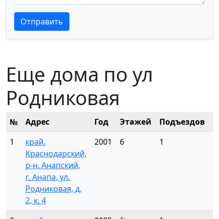
Текст отзыва
Текст отзыва
Отправить
Еще дома по ул
Родниковая
№
Адрес
Год
Этажей
Подъездов
К
1
край.
2001
6
1
1
Краснодарский,
р-н. Анапский,
г. Анапа, ул.
Родниковая, д.
2, к. 4