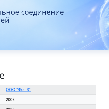
льное соединение
тей
е
ООО "Фея-3"
2005