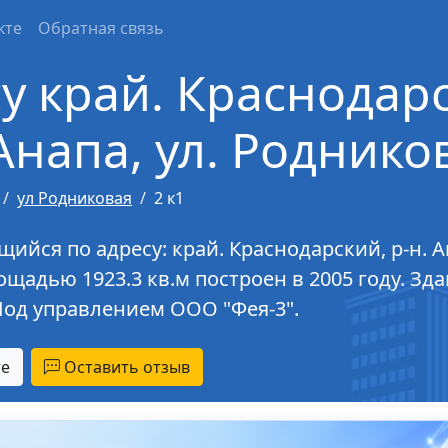
кте
Обратная связь
у край. Краснодарс
Анапа, ул. Родникова
ул Родниковая
2 к1
ся по адресу: край. Краснодарский, р-н. Ана
лощадью 1923.3 кв.м построен в 2005 году. Зд
од управлением ООО "Фея-3".
те
Оставить отзыв