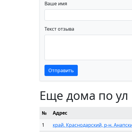
Ваше имя
Текст отзыва
Текст отзыва
Текст отзыва
Отправить
Еще дома по ул
№
Адрес
1
край. Краснодарский, р-н. Анапский,