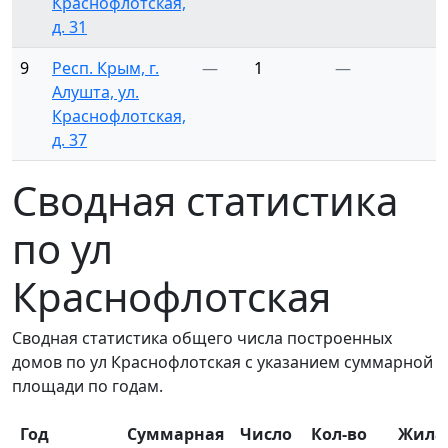
Краснофлотская,
д. 31
9
Респ. Крым, г.
—
1
—
Алушта, ул.
Краснофлотская,
д. 37
Сводная статистика
по ул
Краснофлотская
Сводная статистика общего числа построенных
домов по ул Краснофлотская с указанием суммарной
площади по годам.
Год
Суммарная
Число
Кол-во
Жила