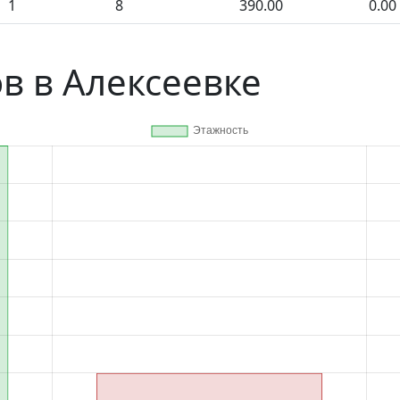
1
8
390.00
0.00
в в Алексеевке