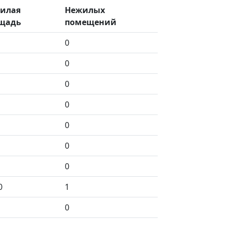
илая
Нежилых
щадь
помещений
0
0
0
0
0
0
0
0
1
0