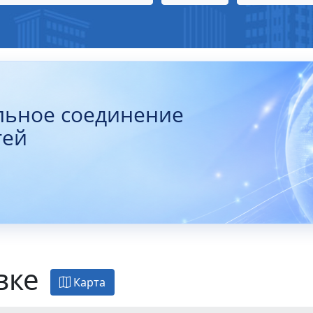
льное соединение
тей
вке
Карта