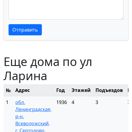
Текст отзыва
Текст отзыва
Отправить
Еще дома по ул
Ларина
№
Адрес
Год
Этажей
Подъездов
К
1
обл.
1936
4
3
3
Ленинградская,
р-н.
Всеволожский,
г. Сертолово,