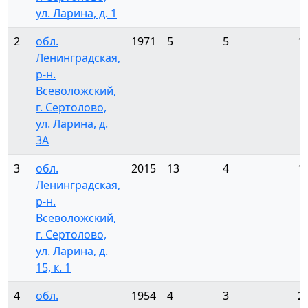
ул. Ларина, д. 1
2
обл.
1971
5
5
1
Ленинградская,
р-н.
Всеволожский,
г. Сертолово,
ул. Ларина, д.
3А
3
обл.
2015
13
4
1
Ленинградская,
р-н.
Всеволожский,
г. Сертолово,
ул. Ларина, д.
15, к. 1
4
обл.
1954
4
3
2