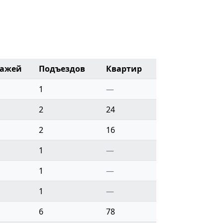
тажей
Подъездов
Квартир
1
—
2
24
2
16
1
—
1
—
1
—
6
78