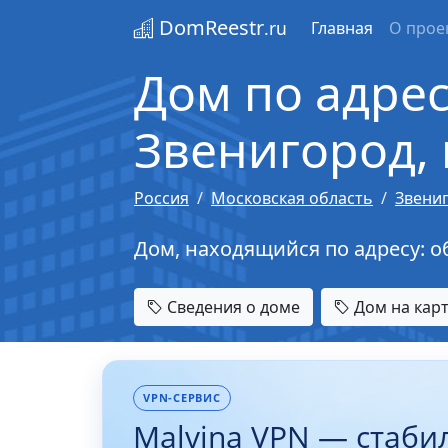
DomReestr
.ru
Главная
О прое
Дом по адрес
Звенигород, 
Россия
Московская область
Звени
Дом, находящийся по адресу: об
Сведения о доме
Дом на кар
VPN-СЕРВИС
Malvina VPN — стаби