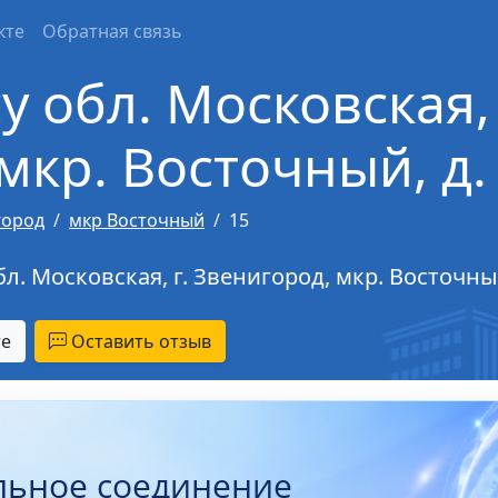
кте
Обратная связь
у обл. Московская, 
мкр. Восточный, д.
город
мкр Восточный
15
л. Московская, г. Звенигород, мкр. Восточный
те
Оставить отзыв
льное соединение