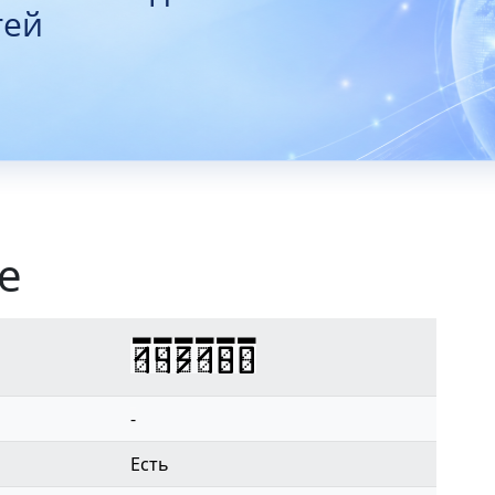
тей
е
143180
-
Есть