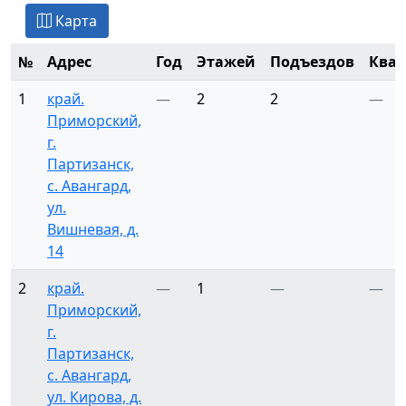
Карта
№
Адрес
Год
Этажей
Подъездов
Ква
1
край.
—
2
2
—
Приморский,
г.
Партизанск,
с. Авангард,
ул.
Вишневая, д.
14
2
край.
—
1
—
—
Приморский,
г.
Партизанск,
с. Авангард,
ул. Кирова, д.