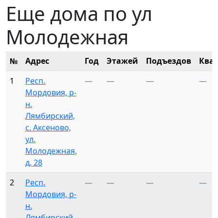
Еще дома по ул
Молодежная
№
Адрес
Год
Этажей
Подъездов
Ква
1
Респ.
—
—
—
—
Мордовия, р-
н.
Лямбирский,
с. Аксеново,
ул.
Молодежная,
д. 28
2
Респ.
—
—
—
—
Мордовия, р-
н.
Лямбирский,